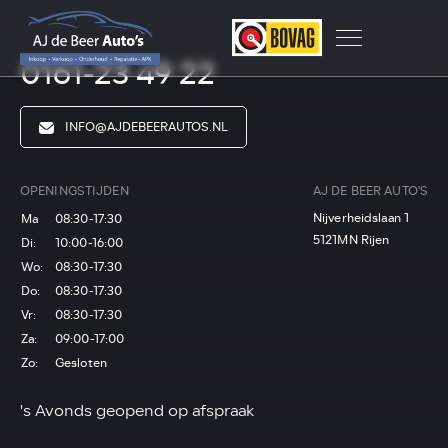
0161-23 49 22
INFO@AJDEBEERAUTOS.NL
OPENINGSTIJDEN
AJ DE BEER AUTO'S
Nijverheidslaan 1
Ma
08:30-17:30
5121MN Rijen
Di:
10:00-16:00
Wo:
08:30-17:30
Do:
08:30-17:30
Vr:
08:30-17:30
Za:
09:00-17:00
Zo:
Gesloten
's Avonds geopend op afspraak