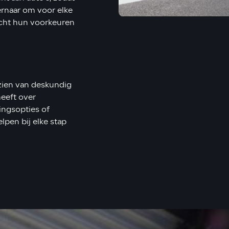
 ernaar om voor elke
acht hun voorkeuren
rzien van deskundig
heeft over
ingsopties of
lpen bij elke stap