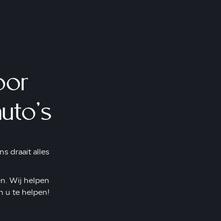
oor
uto's
s draait alles
en. Wij helpen
 u te helpen!