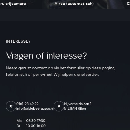
ruitrijcamera
Airco (automatisch)
C
INTERESSE?
Vragen of interesse?
Neem gerust contact op via het formulier op deze pagina,
telefonisch of per e-mail. Wij helpen u snel verder.
0161-23 49 22
Nijverheidslaan 1
info@ajdebeerautos.nl
5121MN Rijen
Ma
08:30-17:30
Di:
10:00-16:00