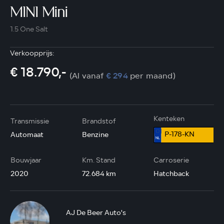
MINI Mini
1.5 One Salt
Verkoopprijs:
€ 18.790,-
(Al vanaf
€ 294
per maand)
Kenteken
Transmissie
Brandstof
P-178-KN
Automaat
Benzine
Bouwjaar
Km. Stand
Carroserie
2020
72.684 km
Hatchback
AJ De Beer Auto's