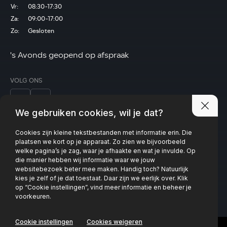
Vr:
08:30-17:30
Za:
09:00-17:00
Zo:
Gesloten
's Avonds geopend op afspraak
VOLG ONS
We gebruiken cookies, wil je dat?
Cookies zijn kleine tekstbestanden met informatie erin. Die
Privacy policy
plaatsen we kort op je apparaat. Zo zien we bijvoorbeeld
welke pagina’s je zag, waar je afhaakte en wat je invulde. Op
die manier hebben wij informatie waar we jouw
websitebezoek beter mee maken. Handig toch? Natuurlijk
kies je zelf of je dat toestaat. Daar zijn we eerlijk over. Klik
op “Cookie instellingen”, vind meer informatie en beheer je
voorkeuren.
Cookie instellingen
Cookies weigeren