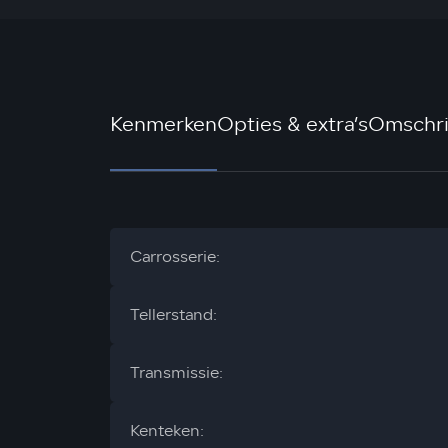
Kenmerken
Opties & extra’s
Omschri
Carrosserie:
Tellerstand:
Transmissie:
Kenteken: