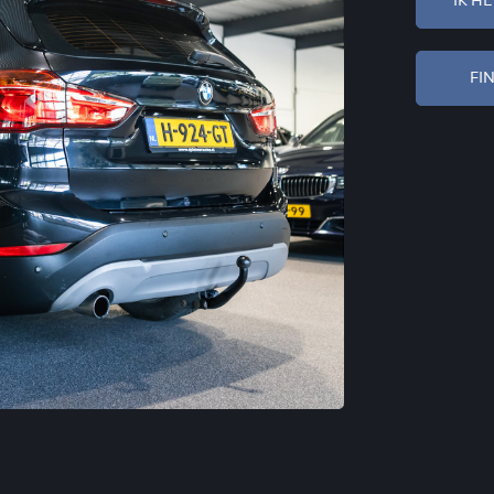
IK H
FI