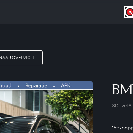
NAAR OVERZICHT
BM
SDrive18i
Verkooppr