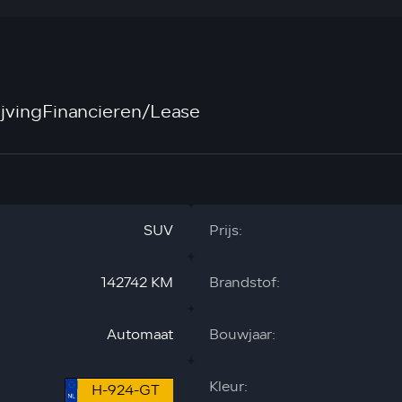
jving
Financieren/Lease
SUV
Prijs:
142742 KM
Brandstof:
Automaat
Bouwjaar:
Kleur:
H-924-GT