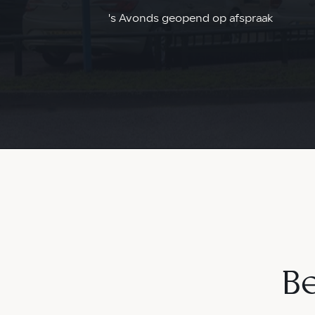
's Avonds geopend op afspraak
Be