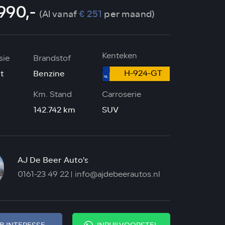
990,-
(Al vanaf
€ 251
per maand)
Kenteken
sie
Brandstof
H-924-GT
t
Benzine
Km. Stand
Carroserie
142.742 km
SUV
AJ De Beer Auto's
0161-23 49 22
info@ajdebeerautos.nl