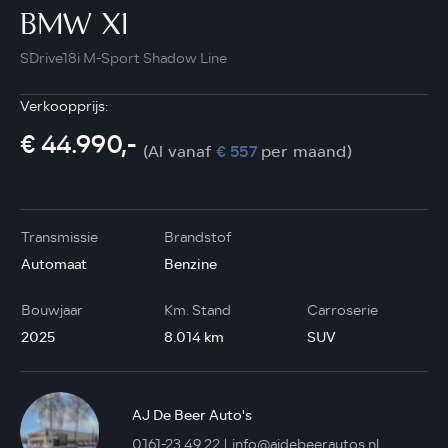
BMW X1
SDrive18i M-Sport Shadow Line
Verkoopprijs:
€ 44.990,-
(Al vanaf
€ 557
per maand)
Transmissie
Brandstof
Automaat
Benzine
Bouwjaar
Km. Stand
Carroserie
2025
8.014 km
SUV
AJ De Beer Auto's
0161-23 49 22
info@ajdebeerautos.nl