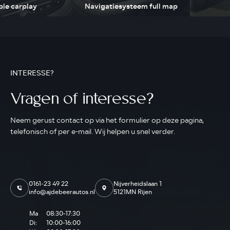
ple carplay
Navigatiesysteem full map
INTERESSE?
Vragen of interesse?
Neem gerust contact op via het formulier op deze pagina,
telefonisch of per e-mail. Wij helpen u snel verder.
0161-23 49 22
Nijverheidslaan 1
info@ajdebeerautos.nl
5121MN Rijen
Ma
08:30-17:30
Di:
10:00-16:00