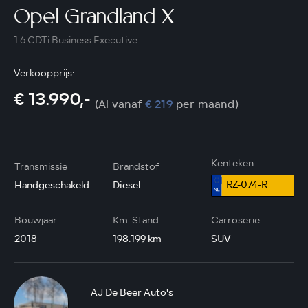
Opel Grandland X
1.6 CDTi Business Executive
Verkoopprijs:
€ 13.990,-
(Al vanaf
€ 219
per maand)
Kenteken
Transmissie
Brandstof
RZ-074-R
Handgeschakeld
Diesel
Bouwjaar
Km. Stand
Carroserie
2018
198.199 km
SUV
AJ De Beer Auto's