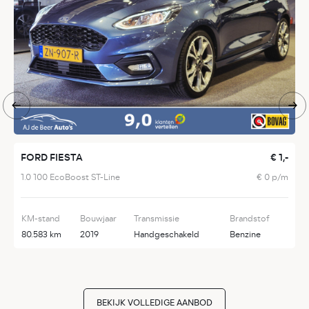
FORD FIESTA
€ 1,-
C
1.0 100 EcoBoost ST-Line
€ 0 p/m
1
KM-stand
Bouwjaar
Transmissie
Brandstof
K
80.583 km
2019
Handgeschakeld
Benzine
5
BEKIJK VOLLEDIGE AANBOD