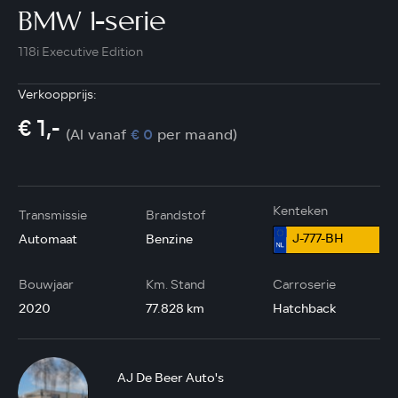
BMW 1-serie
118i Executive Edition
Verkoopprijs:
€ 1,-
(Al vanaf
€ 0
per maand)
Kenteken
Transmissie
Brandstof
J-777-BH
Automaat
Benzine
Bouwjaar
Km. Stand
Carroserie
2020
77.828 km
Hatchback
AJ De Beer Auto's