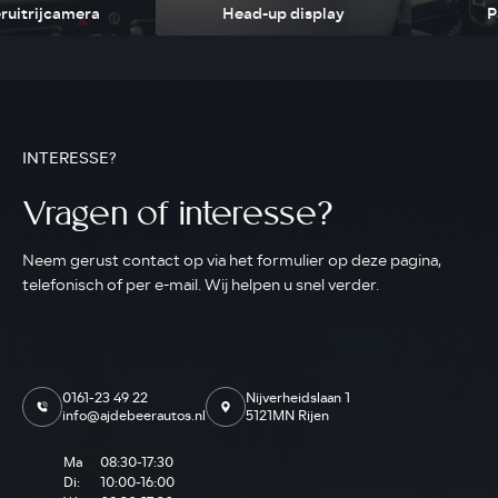
ruitrijcamera
Head-up display
P
INTERESSE?
Vragen of interesse?
Neem gerust contact op via het formulier op deze pagina,
telefonisch of per e-mail. Wij helpen u snel verder.
0161-23 49 22
Nijverheidslaan 1
info@ajdebeerautos.nl
5121MN Rijen
Ma
08:30-17:30
Di:
10:00-16:00