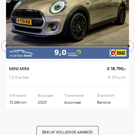
MINI MINI
€ 18.790,-
V
1.5 One Salt
€ 294 p/m
2
KM-stand
Bouwjaar
Transmissie
Brandstof
K
72.684 km
2020
Automaat
Benzine
1
BEKIJK VOLLEDIGE AANBOD