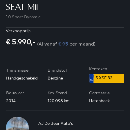
SEAT Mii
1.0 Sport Dynamic
Verkoopprijs:
€ 5.990,-
(Al vanaf
€ 95
per maand)
Kenteken
Transmissie
Brandstof
5-XSF-32
Handgeschakeld
Benzine
Bouwjaar
Km. Stand
Carroserie
2014
120.098 km
Hatchback
AJ De Beer Auto's