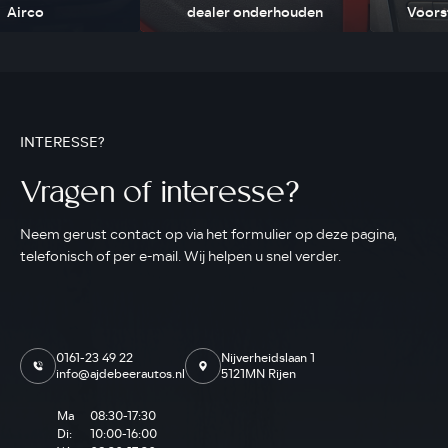
Airco
dealer onderhouden
Voors
INTERESSE?
Vragen of interesse?
Neem gerust contact op via het formulier op deze pagina,
telefonisch of per e-mail. Wij helpen u snel verder.
0161-23 49 22
Nijverheidslaan 1
info@ajdebeerautos.nl
5121MN Rijen
Ma
08:30-17:30
Di:
10:00-16:00