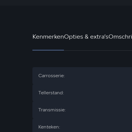
Kenmerken
Opties & extra’s
Omschri
Carrosserie:
Tellerstand:
Transmissie:
Kenteken: