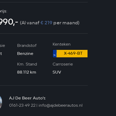
ijs:
990,-
(Al vanaf
€ 219
per maand)
Kenteken
sie
Brandstof
X-469-BT
t
Benzine
Km. Stand
Carroserie
88.112 km
SUV
AJ De Beer Auto's
0161-23 49 22
info@ajdebeerautos.nl