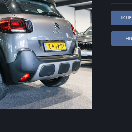
IK H
FI