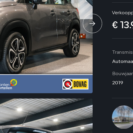
Verkooppr
€ 13.
Transmis
Automaa
Bouwjaar
2019