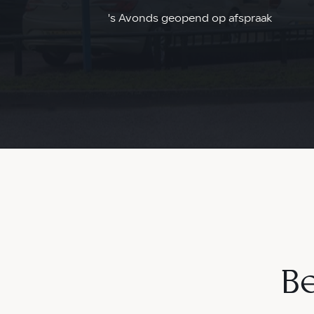
's Avonds geopend op afspraak
Be