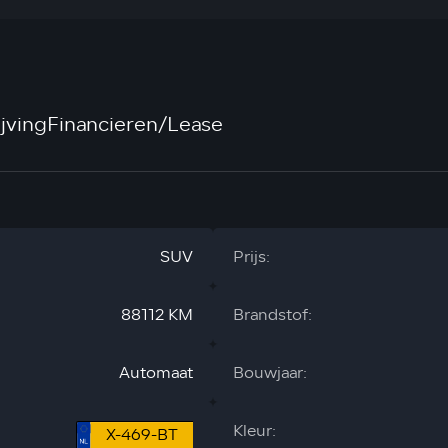
jving
Financieren/Lease
SUV
Prijs:
88112 KM
Brandstof:
Automaat
Bouwjaar:
Kleur:
X-469-BT