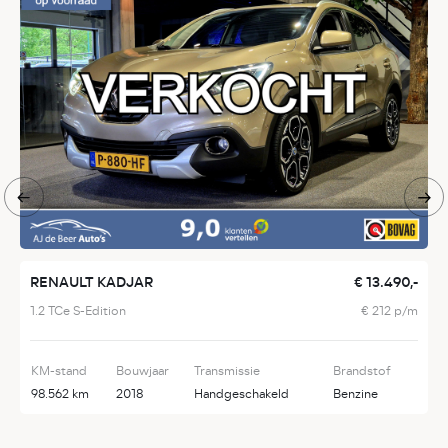
RENAULT KADJAR
€ 13.490,-
B
1.2 TCe S-Edition
€ 212 p/m
s
KM-stand
Bouwjaar
Transmissie
Brandstof
K
98.562 km
2018
Handgeschakeld
Benzine
8