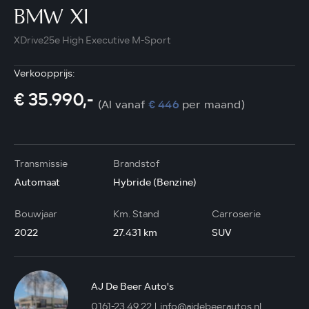
BMW X1
XDrive25e High Executive M-Sport
Verkoopprijs:
€ 35.990,-
(Al vanaf
€ 446
per maand)
Transmissie
Brandstof
Automaat
Hybride (Benzine)
Bouwjaar
Km. Stand
Carroserie
2022
27.431 km
SUV
AJ De Beer Auto's
0161-23 49 22
info@ajdebeerautos.nl