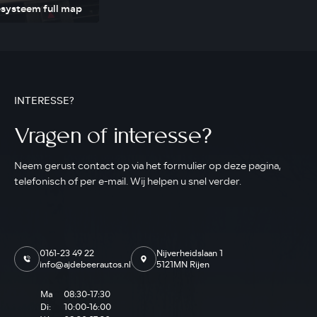
esysteem full map
INTERESSE?
Vragen of interesse?
Neem gerust contact op via het formulier op deze pagina,
telefonisch of per e-mail. Wij helpen u snel verder.
0161-23 49 22
Nijverheidslaan 1
info@ajdebeerautos.nl
5121MN Rijen
Ma
08:30-17:30
Di:
10:00-16:00