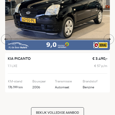
KIA PICANTO
€ 3.490,-
S
1.1 LXE
€ 57 p/m
1
KM-stand
Bouwjaar
Transmissie
Brandstof
K
176.199 km
2006
Automaat
Benzine
1
BEKIJK VOLLEDIGE AANBOD