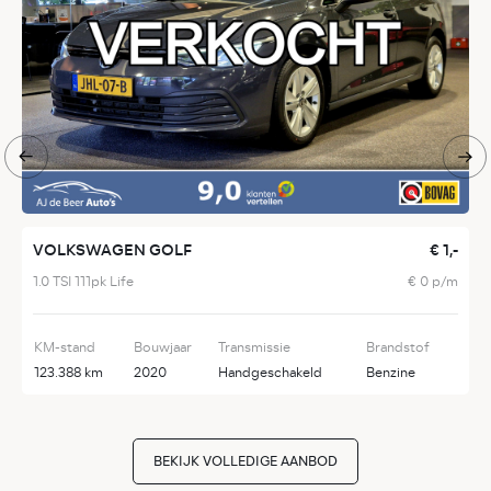
VOLKSWAGEN GOLF
€ 1,-
O
1.0 TSI 111pk Life
€ 0 p/m
1
KM-stand
Bouwjaar
Transmissie
Brandstof
K
123.388 km
2020
Handgeschakeld
Benzine
1
BEKIJK VOLLEDIGE AANBOD