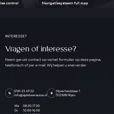
ise control
Navigatiesysteem full map
INTERESSE?
Vragen of interesse?
Neem gerust contact op via het formulier op deze pagina,
telefonisch of per e-mail. Wij helpen u snel verder.
0161-23 49 22
Nijverheidslaan 1
info@ajdebeerautos.nl
5121MN Rijen
Ma
08:30-17:30
Di:
10:00-16:00