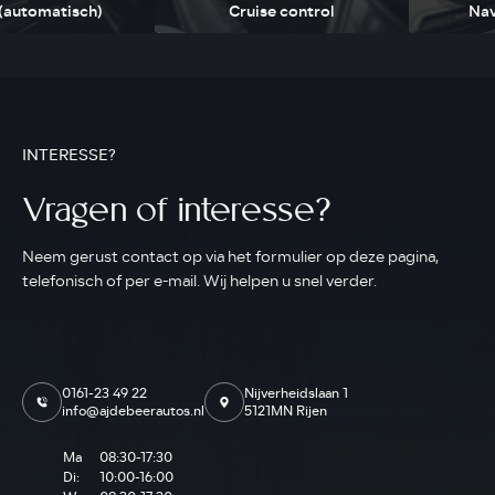
 (automatisch)
Cruise control
Nav
INTERESSE?
Vragen of interesse?
Neem gerust contact op via het formulier op deze pagina,
telefonisch of per e-mail. Wij helpen u snel verder.
0161-23 49 22
Nijverheidslaan 1
info@ajdebeerautos.nl
5121MN Rijen
Ma
08:30-17:30
Di:
10:00-16:00