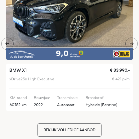
BMW X1
€ 33.990,-
B
xDrive25e High Executive
€ 421 p/m
s
KM-stand
Bouwjaar
Transmissie
Brandstof
K
60.182 km
2022
Automaat
Hybride (Benzine)
1
BEKIJK VOLLEDIGE AANBOD