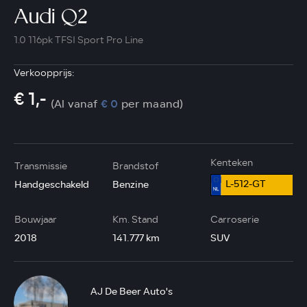
Audi Q2
1.0 116pk TFSI Sport Pro Line
Verkoopprijs:
€ 1,-
(Al vanaf
€ 0
per maand)
Kenteken
Transmissie
Brandstof
L-512-GT
Handgeschakeld
Benzine
Bouwjaar
Km. Stand
Carroserie
2018
141.777 km
SUV
AJ De Beer Auto's