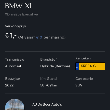
BMW X1
XDrive25e Executive
Verkoopprijs:
€ 1,-
(Al vanaf
€ 0
per maand)
Kenteken
Transmissie
Brandstof
KRF-14-G
Automaat
Hybride (Benzine)
Bouwjaar
Km. Stand
Carroserie
2022
58.709 km
SUV
AJ De Beer Auto's