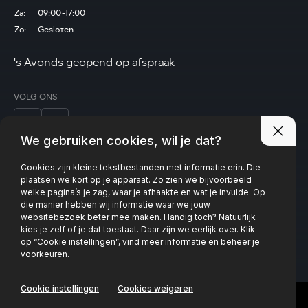
Za:
09:00-17:00
Zo:
Gesloten
's Avonds geopend op afspraak
VOLG ONS
We gebruiken cookies, wil je dat?
Cookies zijn kleine tekstbestanden met informatie erin. Die
Privacy policy
plaatsen we kort op je apparaat. Zo zien we bijvoorbeeld
welke pagina’s je zag, waar je afhaakte en wat je invulde. Op
die manier hebben wij informatie waar we jouw
websitebezoek beter mee maken. Handig toch? Natuurlijk
kies je zelf of je dat toestaat. Daar zijn we eerlijk over. Klik
op “Cookie instellingen”, vind meer informatie en beheer je
voorkeuren.
Cookie instellingen
Cookies weigeren