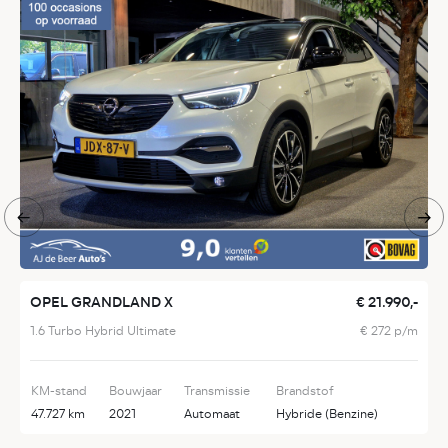
OPEL GRANDLAND X
€ 21.990,-
B
1.6 Turbo Hybrid Ultimate
€ 272 p/m
x
KM-stand
Bouwjaar
Transmissie
Brandstof
K
47.727 km
2021
Automaat
Hybride (Benzine)
7