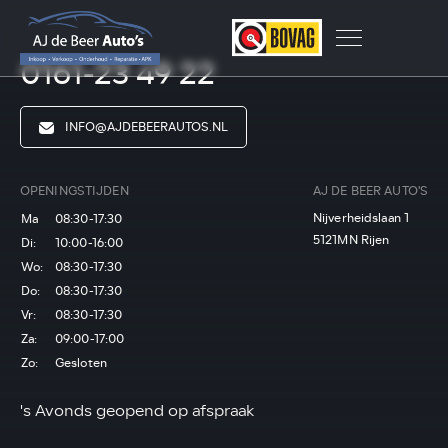
0161-23 49 22
INFO@AJDEBEERAUTOS.NL
OPENINGSTIJDEN
AJ DE BEER AUTO'S
Nijverheidslaan 1
Ma
08:30-17:30
5121MN Rijen
Di:
10:00-16:00
Wo:
08:30-17:30
Do:
08:30-17:30
Vr:
08:30-17:30
Za:
09:00-17:00
Zo:
Gesloten
's Avonds geopend op afspraak